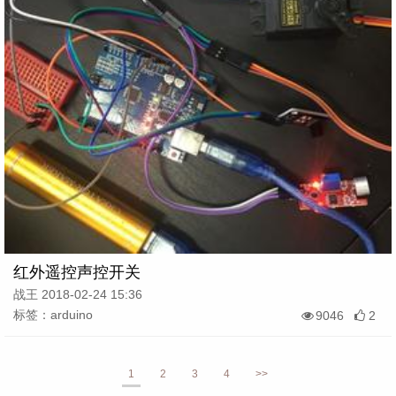
红外遥控声控开关
战王 2018-02-24 15:36
标签：arduino
9046
2
1
2
3
4
>>