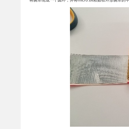
将腕带绕成一个圆环，并将micro:bit粘贴在环形腕带的