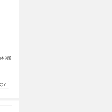
如本例通
0