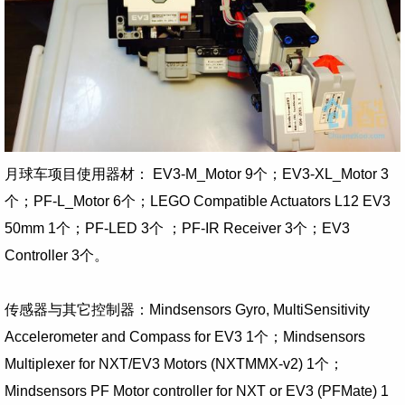
月球车项目使用器材： EV3-M_Motor 9个；EV3-XL_Motor 3
个；PF-L_Motor 6个；LEGO Compatible Actuators L12 EV3
50mm 1个；PF-LED 3个 ；PF-IR Receiver 3个；EV3
Controller 3个。
传感器与其它控制器：Mindsensors Gyro, MultiSensitivity
Accelerometer and Compass for EV3 1个；Mindsensors
Multiplexer for NXT/EV3 Motors (NXTMMX-v2) 1个；
Mindsensors PF Motor controller for NXT or EV3 (PFMate) 1