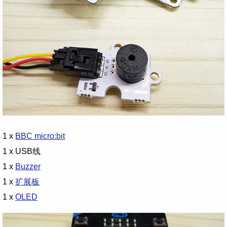
1 x
BBC micro:bit
1 x USB线
1 x
Buzzer
1 x
扩展板
1 x
OLED