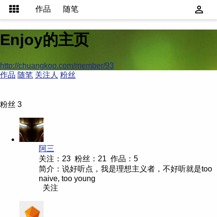
作品
随笔
Enjoy的主页
http://chuangkoo.com/member/93
作品
随笔
关注人
粉丝
粉丝 3
阿三
关注：23 粉丝：21 作品：5
简介：说好听点，我是理想主义者，不好听就是too
naive, too young
关注