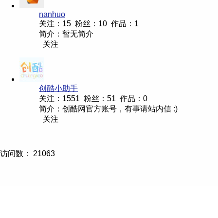
nanhuo
关注：15 粉丝：10 作品：1
简介：暂无简介
关注
创酷小助手
关注：1551 粉丝：51 作品：0
简介：创酷网官方账号，有事请站内信 :)
关注
访问数：
21063