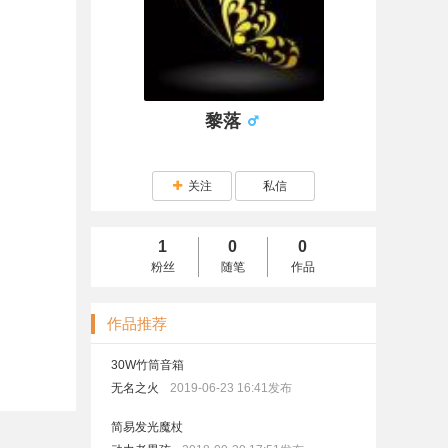
黎落
关注
私信
1
0
0
粉丝
随笔
作品
作品推荐
30W竹筒音箱
无名之火
2019-06-23 16:41发布
简易发光魔杖