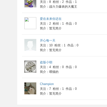
关注：8 粉丝：2 作品：1
简介：战斗力爆表的大魔王
爱在未来你还在
关注：2 粉丝：1 作品：0
简介：暂无简介
开心每一天
关注：10 粉丝：1 作品：0
简介：暂无简介
盗版小朝
关注：4 粉丝：0 作品：0
简介：喂猫的
Champion
关注：7 粉丝：1 作品：0
简介：暂无简介