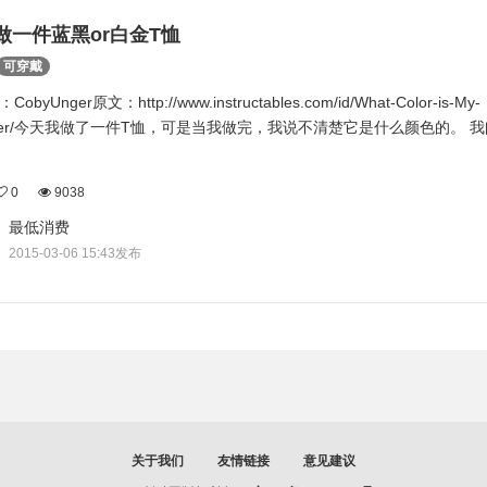
做一件蓝黑or白金T恤
可穿戴
obyUnger原文：http://www.instructables.com/id/What-Color-is-My-
ater/今天我做了一件T恤，可是当我做完，我说不清楚它是什么颜色的。 
0
9038
最低消费
2015-03-06 15:43发布
关于我们
友情链接
意见建议