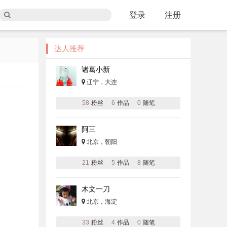
登录
注册
达人推荐
诸葛小新
辽宁，大连
58
粉丝
6
作品
0
随笔
阿三
北京，朝阳
21
粉丝
5
作品
8
随笔
木文一刀
北京，海淀
33
粉丝
4
作品
0
随笔