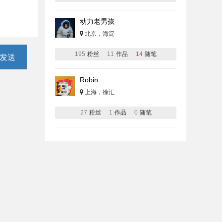
动力老男孩
北京，海淀
195
粉丝
11
作品
14
随笔
发送
Robin
上海，徐汇
27
粉丝
1
作品
0
随笔