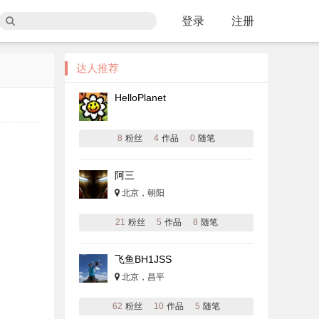
登录
注册
达人推荐
HelloPlanet
8
粉丝
4
作品
0
随笔
阿三
北京，朝阳
21
粉丝
5
作品
8
随笔
飞鱼BH1JSS
北京，昌平
62
粉丝
10
作品
5
随笔