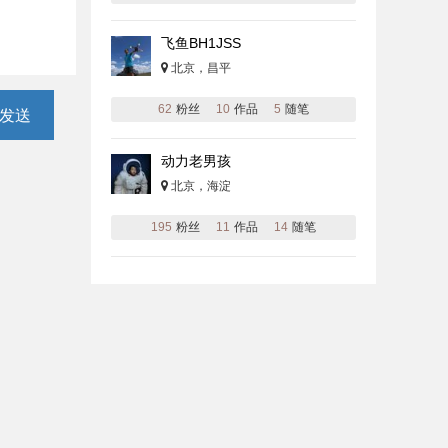
飞鱼BH1JSS
北京，昌平
62
粉丝
10
作品
5
随笔
发送
动力老男孩
北京，海淀
195
粉丝
11
作品
14
随笔