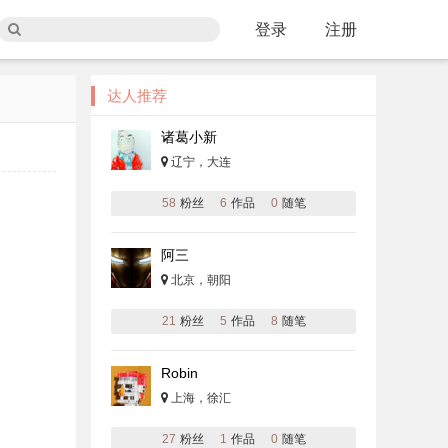
登录
注册
达人推荐
诸葛小新
辽宁，大连
58
粉丝
6
作品
0
随笔
阿三
北京，朝阳
21
粉丝
5
作品
8
随笔
Robin
上海，徐汇
27
粉丝
1
作品
0
随笔